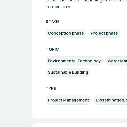
kombinieren.
STAGE
Conception phase
Project phase
TOPIC
Environmental Technology
Water Ma
Sustainable Building
TYPE
Project Management
Dissemination/