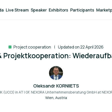
da
Live Stream
Speaker
Exhibitors
Participants
Marketp
Project cooperation
Updated on 22 April 2026
 & Projektkooperation: Wiederaufb
Oleksandr KORNIIETS
HK (UCCI) in AT | GF, NEXORA Unternehmensberatung GmbH at
NEXOR
Wien, Austria