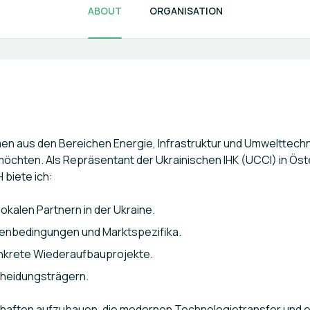
ABOUT
ORGANISATION
n aus den Bereichen Energie, Infrastruktur und Umwelttechnik
öchten. Als Repräsentant der Ukrainischen IHK (UCCI) in Öst
biete ich:
okalen Partnern in der Ukraine.
enbedingungen und Marktspezifika.
konkrete Wiederaufbauprojekte.
cheidungsträgern.
schaften aufzubauen, die modernen Technologietransfer und e