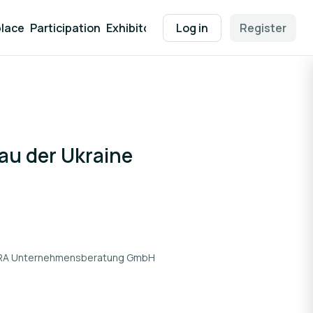
lace
Participation
Exhibitor Packages
Log in
Contact
Register
EEN Supp
au der Ukraine
A Unternehmensberatung GmbH