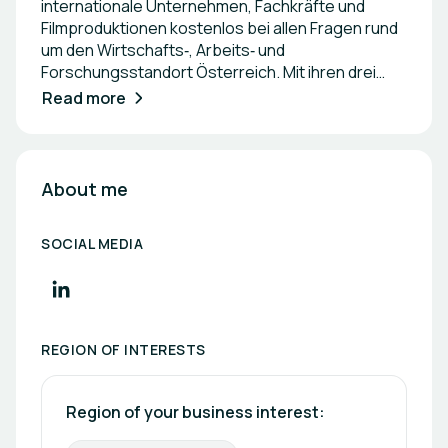
internationale Unternehmen, Fachkräfte und
Filmproduktionen kostenlos bei allen Fragen rund
um den Wirtschafts‑, Arbeits‑ und
Forschungsstandort Österreich. Mit ihren drei
Geschäftsbereichen INVEST in AUSTRIA, WORK in
Read more
AUSTRIA und FILM in AUSTRIA begleitet die ABA
Unternehmensansiedlungen und ‑erweiterungen,
internationales Fachkräfterecruiting sowie Film‑
und TV‑Produktionen und macht Österreich als
About me
Standort international sichtbar und attraktiv.
SOCIAL MEDIA
REGION OF INTERESTS
Region of your business interest: 