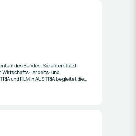
gentum des Bundes. Sie unterstützt
 Wirtschafts‑, Arbeits‑ und
RIA und FILM in AUSTRIA begleitet die
m‑ und TV‑Produktionen und macht