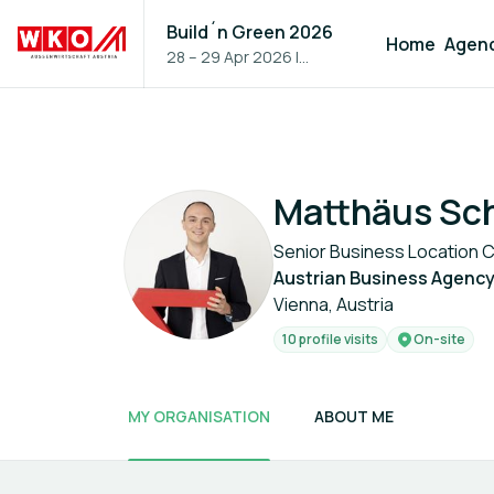
Build´n Green 2026
Home
Agen
28 – 29 Apr 2026
|
Vienna, Austria
Matthäus Sc
Senior Business Location 
Austrian Business Agenc
Vienna, Austria
10 profile visits
On-site
MY ORGANISATION
ABOUT ME