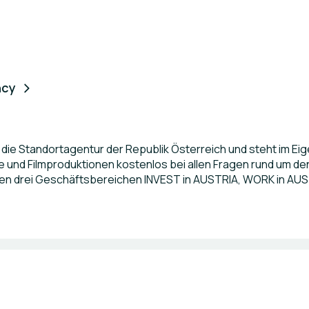
ncy
 die Standortagentur der Republik Österreich und steht im Ei
 und Filmproduktionen kostenlos bei allen Fragen rund um den
ren drei Geschäftsbereichen INVEST in AUSTRIA, WORK in AUST
eiterungen, internationales Fachkräfterecruiting sowie Fil
chtbar und attraktiv.