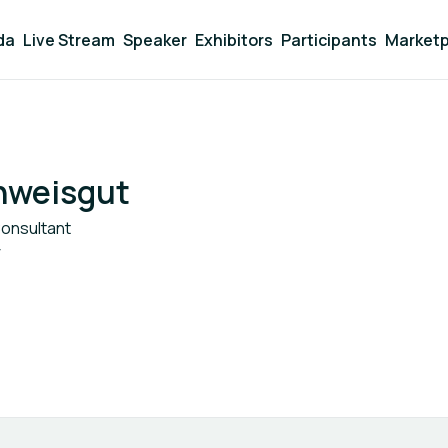
da
Live Stream
Speaker
Exhibitors
Participants
Marketp
hweisgut
Consultant
y