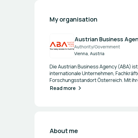
My organisation
Austrian Business Age
Authority/Government
Vienna, Austria
Die Austrian Business Agency (ABA) ist
internationale Unternehmen, Fachkräfte
Forschungsstandort Österreich. Mit ih
ABA Unternehmensansiedlungen und ‑erw
Read more
Österreich als Standort international si
About me